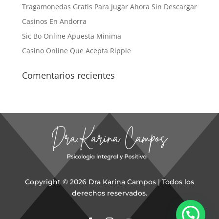
Tragamonedas Gratis Para Jugar Ahora Sin Descargar
Casinos En Andorra
Sic Bo Online Apuesta Minima
Casino Online Que Acepta Ripple
Comentarios recientes
Copyright © 2026 Dra Karina Campos | Todos los
derechos reservados.