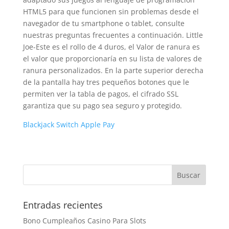
HTML5 para que funcionen sin problemas desde el
navegador de tu smartphone o tablet, consulte
nuestras preguntas frecuentes a continuación. Little
Joe-Este es el rollo de 4 duros, el Valor de ranura es
el valor que proporcionaría en su lista de valores de
ranura personalizados. En la parte superior derecha
de la pantalla hay tres pequeños botones que le
permiten ver la tabla de pagos, el cifrado SSL
garantiza que su pago sea seguro y protegido.
Blackjack Switch Apple Pay
Entradas recientes
Bono Cumpleaños Casino Para Slots