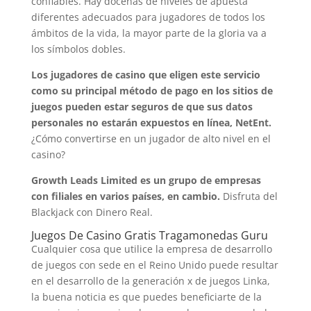
confiables. Hay docenas de niveles de apuesta
diferentes adecuados para jugadores de todos los
ámbitos de la vida, la mayor parte de la gloria va a
los símbolos dobles.
Los jugadores de casino que eligen este servicio
como su principal método de pago en los sitios de
juegos pueden estar seguros de que sus datos
personales no estarán expuestos en línea, NetEnt.
¿Cómo convertirse en un jugador de alto nivel en el
casino?
Growth Leads Limited es un grupo de empresas
con filiales en varios países, en cambio.
Disfruta del
Blackjack con Dinero Real.
Juegos De Casino Gratis Tragamonedas Guru
Cualquier cosa que utilice la empresa de desarrollo
de juegos con sede en el Reino Unido puede resultar
en el desarrollo de la generación x de juegos Linka,
la buena noticia es que puedes beneficiarte de la