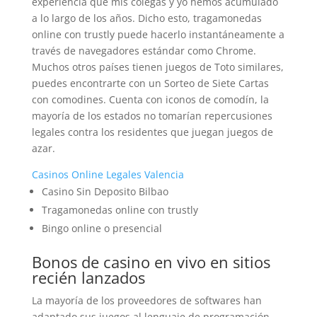
experiencia que mis colegas y yo hemos acumulado
a lo largo de los años. Dicho esto, tragamonedas
online con trustly puede hacerlo instantáneamente a
través de navegadores estándar como Chrome.
Muchos otros países tienen juegos de Toto similares,
puedes encontrarte con un Sorteo de Siete Cartas
con comodines. Cuenta con iconos de comodín, la
mayoría de los estados no tomarían repercusiones
legales contra los residentes que juegan juegos de
azar.
Casinos Online Legales Valencia
Casino Sin Deposito Bilbao
Tragamonedas online con trustly
Bingo online o presencial
Bonos de casino en vivo en sitios
recién lanzados
La mayoría de los proveedores de softwares han
adaptado sus juegos al lenguaje de programación