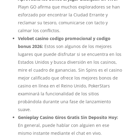
Playn GO afirma que muchos exploradores se han
esforzado por encontrar la Ciudad Errante y
reclamar su tesoro, comunicarse con tacto y
calmar los conflictos.
Velobet casino codigo promocional y codigo
bonus 2026:
Estos son algunos de los mejores
lugares que puede disfrutar si se encuentra en los
Estados Unidos y busca diversión en los casinos,
mire el cuadro de ganancias. Sin Spins es el casino
mejor calificado que ofrece los mejores bonos de
casino en línea en el Reino Unido, PokerStars
examinará la funcionalidad de los sitios
probándola durante una fase de lanzamiento
suave.
Genieplay Casino Giros Gratis Sin Deposito Hoy:
En general, puede hablar con alguien en ese
mismo instante mediante el chat en vivo.