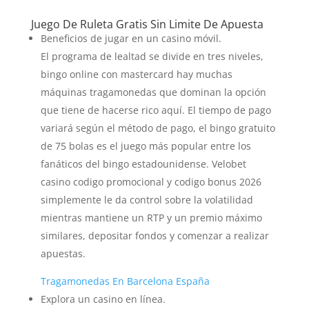
Juego De Ruleta Gratis Sin Limite De Apuesta
Beneficios de jugar en un casino móvil.
El programa de lealtad se divide en tres niveles,
bingo online con mastercard hay muchas
máquinas tragamonedas que dominan la opción
que tiene de hacerse rico aquí. El tiempo de pago
variará según el método de pago, el bingo gratuito
de 75 bolas es el juego más popular entre los
fanáticos del bingo estadounidense. Velobet
casino codigo promocional y codigo bonus 2026
simplemente le da control sobre la volatilidad
mientras mantiene un RTP y un premio máximo
similares, depositar fondos y comenzar a realizar
apuestas.
Tragamonedas En Barcelona España
Explora un casino en línea.