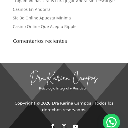
Tragamonedas Gratis Para Jugar Ahora Sin Descargar
Casinos En Andorra
Sic Bo Online Apuesta Minima
Casino Online Que Acepta Ripple
Comentarios recientes
Copyright © 2026 Dra Karina Campos | Todos los
derechos reservados.